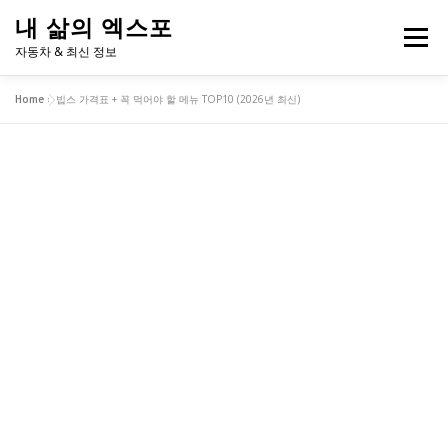
내
내 삶의 엑스포
용
메뉴
으
자동차 & 최신 정보
로
바
Home
»
빕스 가격표 + 꼭 먹어야 할 메뉴 TOP10 (2026년 최신)
로
2026 고유가 피해지원금 계산기
내 주변 흡연구역
가
기
반려견 동반 지도
연애 궁합 테스트
투자 성향 테스트
프랜차이즈 메뉴 추천
학교 급식 알레르기 체크