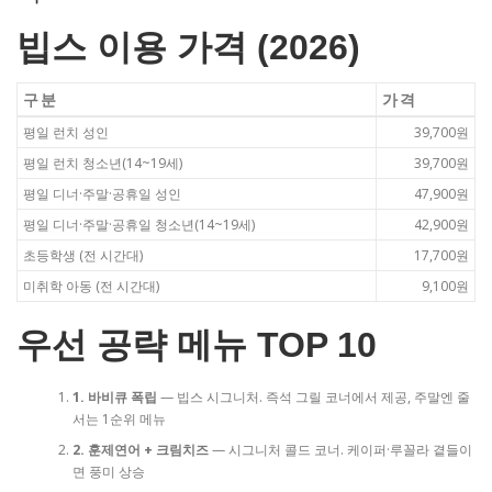
빕스 이용 가격 (2026)
구분
가격
평일 런치 성인
39,700원
평일 런치 청소년(14~19세)
39,700원
평일 디너·주말·공휴일 성인
47,900원
평일 디너·주말·공휴일 청소년(14~19세)
42,900원
초등학생 (전 시간대)
17,700원
미취학 아동 (전 시간대)
9,100원
우선 공략 메뉴 TOP 10
1. 바비큐 폭립
— 빕스 시그니처. 즉석 그릴 코너에서 제공, 주말엔 줄
서는 1순위 메뉴
2. 훈제연어 + 크림치즈
— 시그니처 콜드 코너. 케이퍼·루꼴라 곁들이
면 풍미 상승