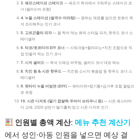
3. 쉐프스테이션 스테이크
— 셰프가 즉석에서 구워주는 스테이크 코
너 (샐러드바 포함)
4. 누들 스테이션 (쌀국수·마라탕)
— 원하는 재료를 담으면 로봇이 즉
석 조리해주는 인기 코너
5. 고르곤졸라 피자
— 꿀 찍어 먹는 화덕 스타일 피자, 핫푸드 코너 스
테디셀러
6. 타코/토르티야 DIY 코너
— 사워크림+할라피뇨+치킨 조합으로 직
접 만들어 먹는 인기 코너
7. 시저 샐러드
— 즉석 드레싱 버무림, 샐러드 코너 대표 메뉴
8. 치킨 윙 & 시즌 핫푸드
— 치킨윙·소시지·볶음밥 등 핫푸드 코너 스
테디셀러
9. 팟타이 누들 비빔면 (DIY)
— 팟타이면+참기름+김가루 조합 꿀팁으
로 유명
10. 시즌 디저트 (딸기 찹쌀떡·두바이 브라우니 등)
— 시즌 페스타마
다 교체. 2026 상반기 딸기홀릭·망고 시즌 디저트 인기
인원별 총액 계산
:
메뉴 추천 계산기
에서 성인·아동 인원을 넣으면 예상 결