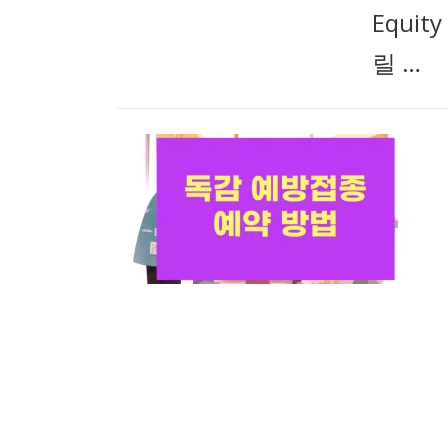
Equi
릴 …