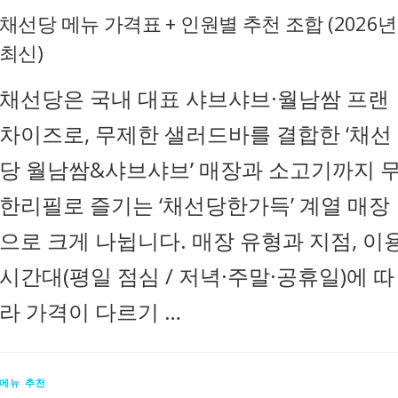
채선당 메뉴 가격표 + 인원별 추천 조합 (2026년
최신)
채선당은 국내 대표 샤브샤브·월남쌈 프랜
차이즈로, 무제한 샐러드바를 결합한 ‘채선
당 월남쌈&샤브샤브’ 매장과 소고기까지 
한리필로 즐기는 ‘채선당한가득’ 계열 매장
으로 크게 나뉩니다. 매장 유형과 지점, 이
시간대(평일 점심 / 저녁·주말·공휴일)에 따
라 가격이 다르기 …
메뉴 추천