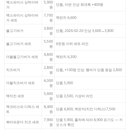
맥스파이시 상하이버
5,900
단품, 이번 인상 최대폭 +400원
거
원
맥스파이시 상하이버
7,700
맥런치 6,600
거 세트
원
3,800
불고기버거
단품, 2026-02-20 인상 3,600→3,800
원
5,500
불고기버거 세트
6천원 이하 세트 라인
원
6,800
더블불고기버거 세트
맥런치 6,300
원
2,800
치즈버거
단품, +100원 인상. 햄버거 단품 동일 2,800
원
6,300
더블치즈버거 세트
단품 5,000
원
5,600
맥치킨 세트
단품 3,500, 가성비 라인
원
맥크리스피 디럭스 세
8,400
단품 6,800, 맥런치(치킨 디럭스) 7,500
트
원
7,900
단품 5,900, 출처에 따라 8,900 표기도 — 키
쿼터파운더 치즈 세트
원
오스크 확인