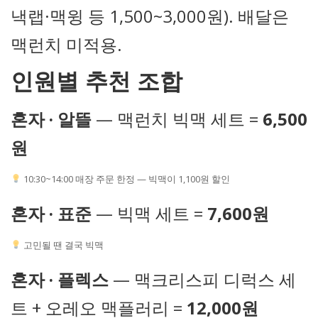
낵랩·맥윙 등 1,500~3,000원). 배달은
맥런치 미적용.
인원별 추천 조합
혼자 · 알뜰
— 맥런치 빅맥 세트 =
6,500
원
10:30~14:00 매장 주문 한정 — 빅맥이 1,100원 할인
혼자 · 표준
— 빅맥 세트 =
7,600원
고민될 땐 결국 빅맥
혼자 · 플렉스
— 맥크리스피 디럭스 세
트 + 오레오 맥플러리 =
12,000원