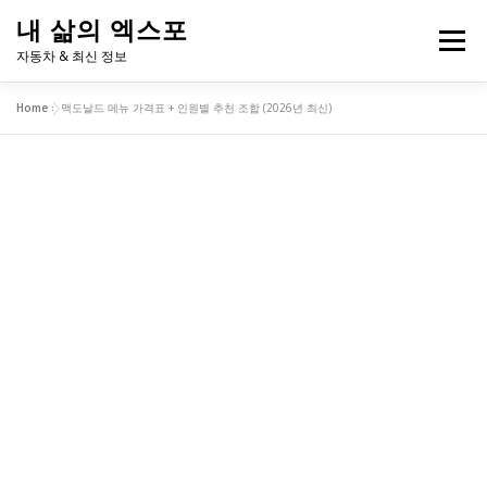
내
내 삶의 엑스포
용
메뉴
으
자동차 & 최신 정보
로
바
Home
»
맥도날드 메뉴 가격표 + 인원별 추천 조합 (2026년 최신)
로
2026 고유가 피해지원금 계산기
내 주변 흡연구역
가
기
반려견 동반 지도
연애 궁합 테스트
투자 성향 테스트
프랜차이즈 메뉴 추천
학교 급식 알레르기 체크