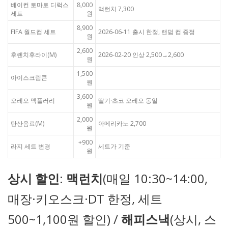
베이컨 토마토 디럭스
8,000
맥런치 7,300
세트
원
8,900
FIFA 월드컵 세트
2026-06-11 출시 한정, 랜덤 컵 증정
원
2,600
후렌치후라이(M)
2026-02-20 인상 2,500→2,600
원
1,500
아이스크림콘
원
3,600
오레오 맥플러리
딸기·초코 오레오 동일
원
2,000
탄산음료(M)
아메리카노 2,700
원
+900
라지 세트 변경
세트가 기준
원
상시 할인
:
맥런치
(매일 10:30~14:00,
매장·키오스크·DT 한정, 세트
500~1,100원 할인) /
해피스낵
(상시, 스