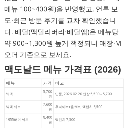
메뉴 100~400원)을 반영했고, 언론 보
도·최근 방문 후기를 교차 확인했습니
다. 배달(맥딜리버리·배달앱)은 메뉴당
약 900~1,300원 높게 책정되니 매장·M
오더 기준으로 보세요.
맥도날드 메뉴 가격표 (2026)
메뉴
가격
비고
5,700
빅맥
단품, 2026-02-20 인상 5,500→5,700
원
7,600
빅맥 세트
후라이M+음료M, 맥런치 6,500
원
8,400
1955버거 세트
맥런치 7,300
원