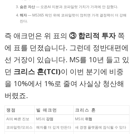
숨은 자산
— 오픈AI 지분과 코파일럿 가치가 가격에 안 잡혔다.
해자
— MS365 락인 위에 코파일럿이 얹히면 가격 결정력이 더 강해
진다.
즉 애크먼은 위 표의
③ 합리적 투자
쪽
에 표를 던졌습니다. 그런데 정반대편에
선 거장이 있습니다. MS를 10년 들고 있
던
크리스 혼(TCI)
이 이번 분기에 비중
을 10%에서 1%로 줄여 사실상 청산해
버렸죠.
쟁점
빌 애크먼
크리스 혼
AI의 빠른 진보
MS의
강점
MS의
위협
코파일럿/오피스
해자를 더 깊게 만든다
새 경쟁 플랫폼에 잠식될 수 있다