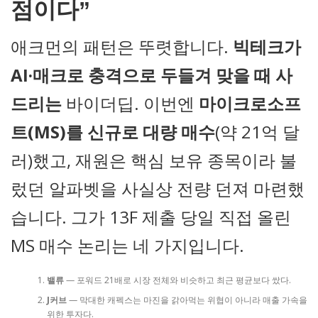
점이다”
애크먼의 패턴은 뚜렷합니다.
빅테크가
AI·매크로 충격으로 두들겨 맞을 때 사
드리는
바이더딥. 이번엔
마이크로소프
트(MS)를 신규로 대량 매수
(약 21억 달
러)했고, 재원은 핵심 보유 종목이라 불
렀던 알파벳을 사실상 전량 던져 마련했
습니다. 그가 13F 제출 당일 직접 올린
MS 매수 논리는 네 가지입니다.
밸류
— 포워드 21배로 시장 전체와 비슷하고 최근 평균보다 쌌다.
J커브
— 막대한 캐펙스는 마진을 갉아먹는 위협이 아니라 매출 가속을
위한 투자다.