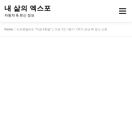
내
내 삶의 엑스포
용
메뉴
으
자동차 & 최신 정보
로
바
Home
»
드러켄밀러도 “지금 8회말” | 거장 3인 1분기 13F가 보낸 AI 경고 신호
로
2026 고유가 피해지원금 계산기
내 주변 흡연구역
가
기
반려견 동반 지도
연애 궁합 테스트
투자 성향 테스트
프랜차이즈 메뉴 추천
학교 급식 알레르기 체크