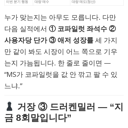
이번 분기 행동
대량 매수
대량 매도(청산)
누가 맞는지는 아무도 모릅니다. 다만
다음 실적에서
① 코파일럿 좌석수 ②
사용자당 단가 ③ 애저 성장률
세 가지
만 같이 봐도 시장이 어느 쪽으로 기우
는지 가늠됩니다. 한 줄로 줄이면 —
“MS가 코파일럿을 값 안 깎고 팔 수 있
느냐.”
거장 ③ 드러켄밀러 — “지
금 8회말입니다”