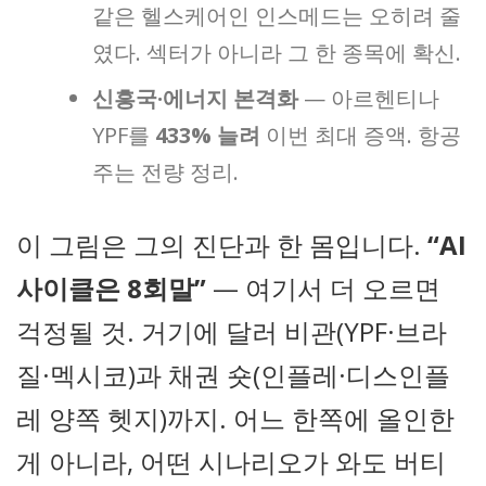
같은 헬스케어인 인스메드는 오히려 줄
였다. 섹터가 아니라 그 한 종목에 확신.
신흥국·에너지 본격화
— 아르헨티나
YPF를
433% 늘려
이번 최대 증액. 항공
주는 전량 정리.
이 그림은 그의 진단과 한 몸입니다.
“AI
사이클은 8회말”
— 여기서 더 오르면
걱정될 것. 거기에 달러 비관(YPF·브라
질·멕시코)과 채권 숏(인플레·디스인플
레 양쪽 헷지)까지. 어느 한쪽에 올인한
게 아니라, 어떤 시나리오가 와도 버티