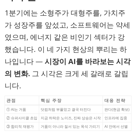
1분기에는 소형주가 대형주를, 가치주
가 성장주를 앞섰고, 소프트웨어는 약세
였으며, 에너지 같은 비인기 섹터가 강
했습니다. 이 네 가지 현상의 뿌리는 하
나입니다 —
시장이 AI를 바라보는 시각
의 변화.
그 시각은 크게 세 갈래로 갈립
니다.
관점
핵심 주장
대응 전략
① AI는 거품
닷컴처럼 부풀었고 결국 터진다
판다(현금 확보)
② 슈퍼사이클 초입
지금 하락은 노이즈, 진짜 상승은 시작
인프라에 집중
③ 합리적 재평가
거품이 아니라 질서 있는 옥석 가리기
AI 안에서 선별