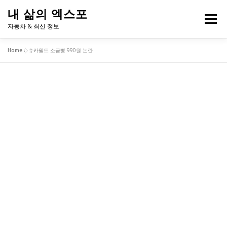
내
내 삶의 엑스포
용
메뉴
으
자동차 & 최신 정보
로
바
Home
»
슈카월드 소금빵 990원 논란
로
2026 고유가 피해지원금 계산기
내 주변 흡연구역
가
기
반려견 동반 지도
연애 궁합 테스트
투자 성향 테스트
프랜차이즈 메뉴 추천
학교 급식 알레르기 체크