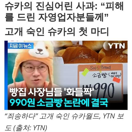
슈카의 진심어린 사과: “피해
를 드린 자영업자분들께”
고개 숙인 슈카의 첫 마디
“죄송하다” 고개 숙인 슈카월드, YTN 보
도 (출처: YTN)